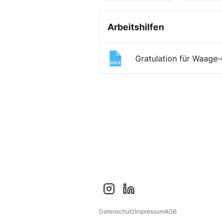
Arbeitshilfen
Gratulation für Waage
i
l
n
i
Datenschutz
Impressum
AGB