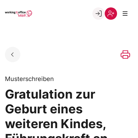
Skip
to
Go to landing page.
content
Willkommen
Registrierung
in
per
der
Kundennumme
working@office
Welt
Musterschreiben
Gratulation zur
Geburt eines
weiteren Kindes,