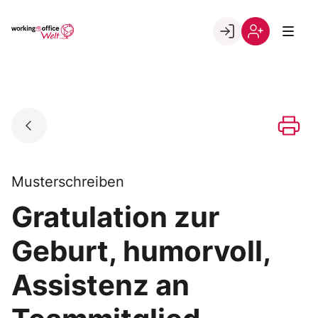
Skip
to
Go to landing page.
content
Willkommen
Registrierung
in
per
der
Kundennumme
working@office
Welt
Musterschreiben
Gratulation zur
Geburt, humorvoll,
Assistenz an