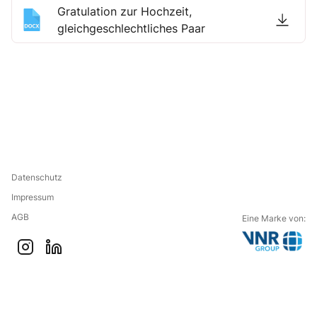
Gratulation zur Hochzeit,
gleichgeschlechtliches Paar
Datenschutz
Impressum
AGB
Eine Marke von:
G
i
l
o
n
i
t
s
n
o
t
k