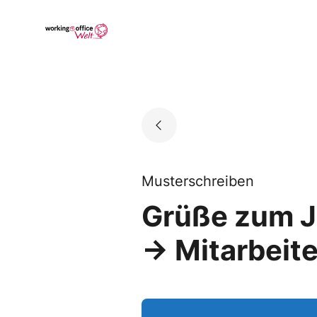
Skip
to
Go to landing page.
content
Musterschreiben
Grüße zum J
→ Mitarbeit