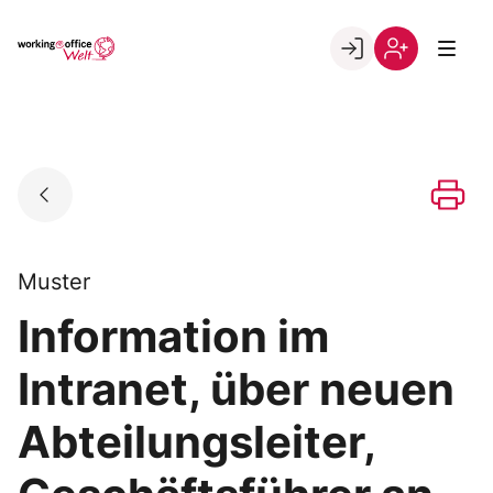
Skip
to
Go to landing page.
content
Willkommen
Registrierung
in
per
der
Kundennumme
working@office
Welt
Muster
Information im
Intranet, über neuen
Abteilungsleiter,