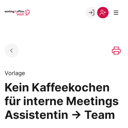
Skip
to
Go to landing page.
content
Willkommen
Registrierung
in
per
der
Kundennumme
working@office
Welt
Vorlage
Kein Kaffeekochen
für interne Meetings
Assistentin → Team