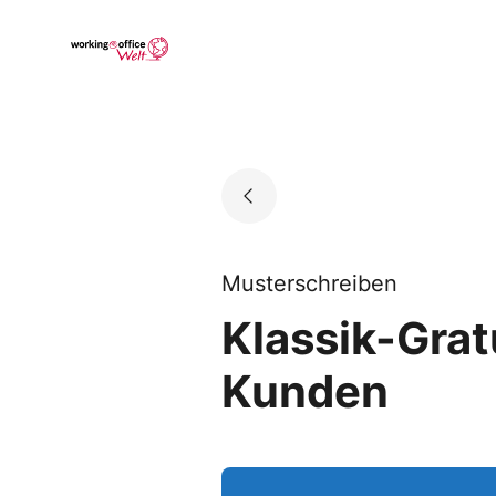
Skip
to
Go to landing page.
content
Musterschreiben
Klassik-Grat
Kunden