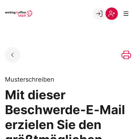
Skip
to
Go to landing page.
content
Willkommen
Registrierung
in
per
der
Kundennumme
working@office
Welt
Musterschreiben
Mit dieser
Beschwerde‐E‐Mail
erzielen Sie den