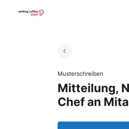
Skip
to
Go to landing page.
content
Musterschreiben
Mitteilung,
Chef an Mit