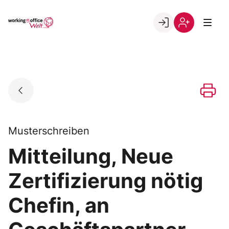
Skip
to
Go to landing page.
content
Willkommen
Registrierung
in
per
der
Kundennumme
working@office
Welt
Musterschreiben
Mitteilung, Neue
Zertifizierung nötig
Chefin, an