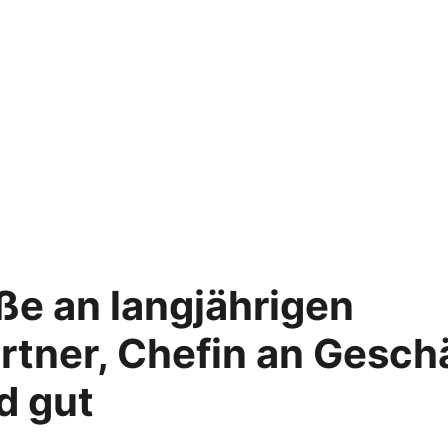
ße an langjährigen
tner, Chefin an Geschä
d gut