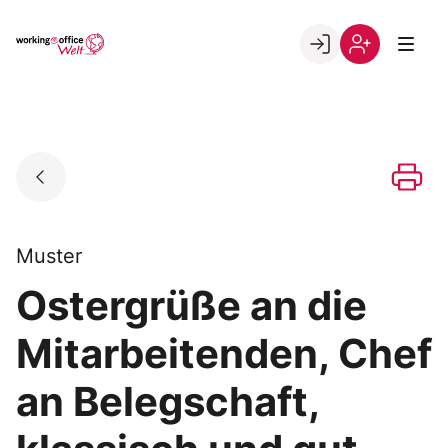
Skip
to
Go to landing page.
content
Willkommen
Registrierung
in
per
der
Kundennumme
working@office
Welt
Muster
Ostergrüße an die
Mitarbeitenden, Chef
an Belegschaft,