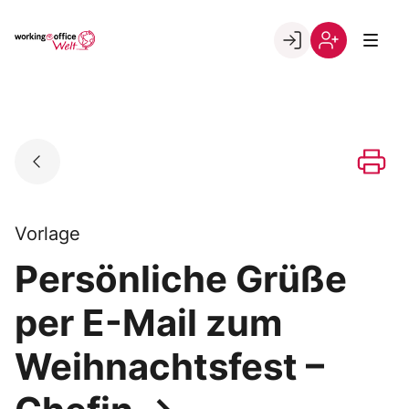
Skip
to
Go to landing page.
content
Willkommen
Registrierung
in
per
der
Kundennumme
working@office
Welt
Vorlage
Persönliche Grüße
per E-Mail zum
Weihnachtsfest –