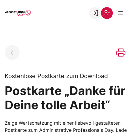
Skip
to
Go to landing page.
content
Willkommen
Registrierung
in
per
der
Kundennumme
working@office
Welt
Kostenlose Postkarte zum Download
Postkarte „Danke für
Deine tolle Arbeit“
Zeige Wertschätzung mit einer liebevoll gestalteten
Postkarte zum Administrative Professionals Day. Lade