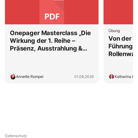
Übung
Onepager Masterclass „Die
Von der A
Wirkung der 1. Reihe –
Führungsk
Präsenz, Ausstrahlung &
Rollenwan
Selbstsicherheit"
du ihn akt
Annette Rompel
01.06.2026
Katharina Kr
Datenschutz