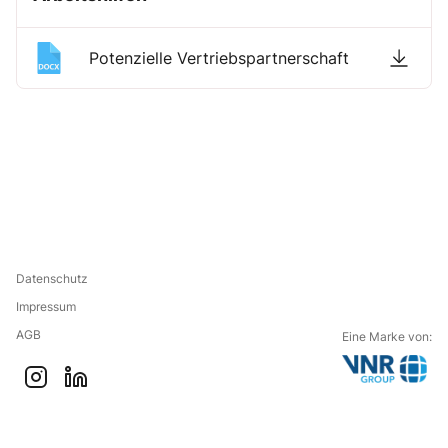
Potenzielle Vertriebspartnerschaft
Datenschutz
Impressum
AGB
Eine Marke von:
G
i
l
o
n
i
t