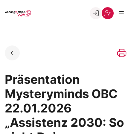
Skip
to
Go to landing page.
content
Willkommen
Registrierung
in
per
der
Kundennumme
working@office
Welt
Präsentation
Mysteryminds OBC
22.01.2026
„Assistenz 2030: So