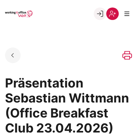
Skip
to
Go to landing page.
content
Willkommen
Registrierung
in
per
der
Kundennumme
working@office
Welt
Präsentation
Sebastian Wittmann
(Office Breakfast
Club 23.04.2026)