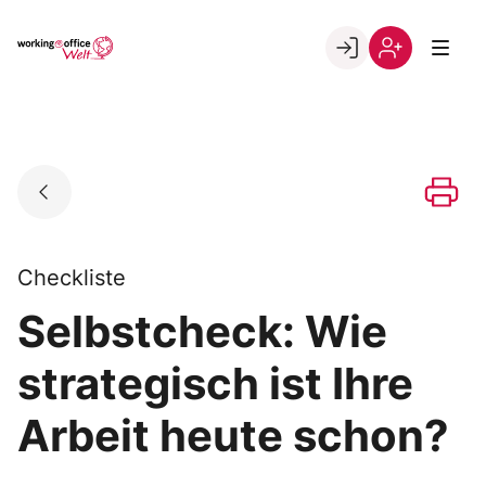
Skip
to
Go to landing page.
content
Willkommen
Registrierung
in
per
der
Kundennumme
working@office
Welt
Checkliste
Selbstcheck: Wie
strategisch ist Ihre
Arbeit heute schon?