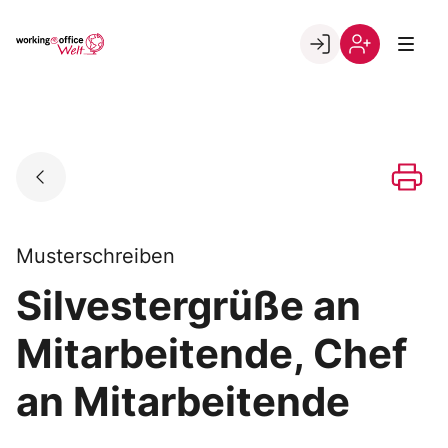
Skip
to
Go to landing page.
content
Willkommen
Registrierung
in
per
der
Kundennumme
working@office
Welt
Musterschreiben
Silvestergrüße an
Mitarbeitende, Chef
an Mitarbeitende