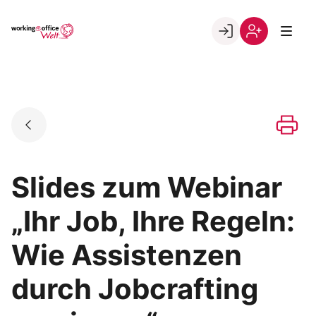
Skip
to
Go to landing page.
content
Willkommen
Registrierung
in
per
der
Kundennumme
working@office
Welt
Slides zum Webinar
„Ihr Job, Ihre Regeln:
Wie Assistenzen
durch Jobcrafting