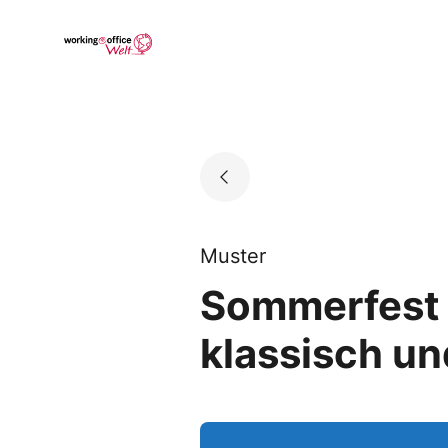
Skip
to
Go to landing page.
content
Muster
Sommerfest 
klassisch un