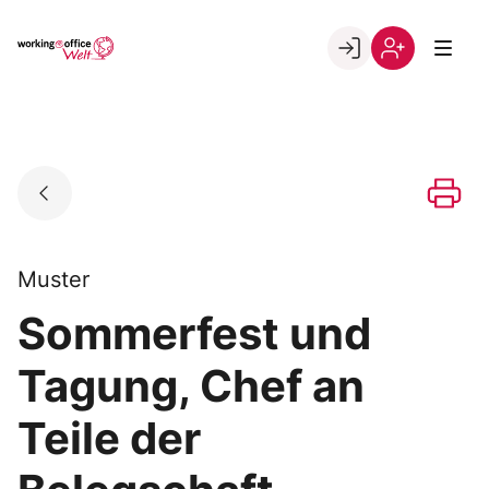
Skip
to
Go to landing page.
content
Willkommen
Registrierung
in
per
der
Kundennumme
working@office
Welt
Muster
Sommerfest und
Tagung, Chef an
Teile der