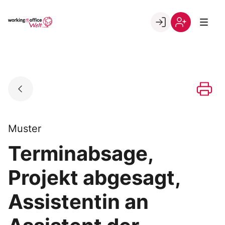
Skip
to
Go to landing page.
content
Willkommen
Registrierung
in
per
der
Kundennumme
working@office
Welt
Muster
Terminabsage,
Projekt abgesagt,
Assistentin an