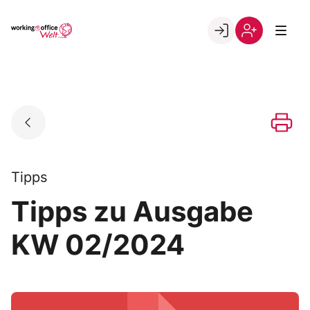
Skip
to
Go to landing page.
content
Willkommen
Registrierung
in
per
der
Kundennumme
working@office
Welt
Tipps
Tipps zu Ausgabe
KW 02/2024