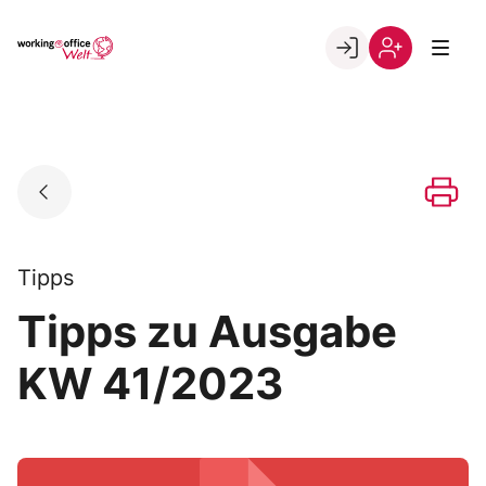
Skip
to
Go to landing page.
content
Willkommen
Registrierung
in
per
der
Kundennumme
working@office
Welt
Tipps
Tipps zu Ausgabe
KW 41/2023