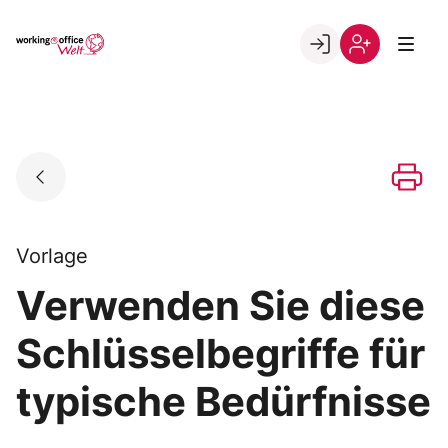
Skip
to
Go to landing page.
content
Willkommen
Registrierung
in
per
der
Kundennumme
working@office
Welt
Vorlage
Verwenden Sie diese
Schlüsselbegriffe für
typische Bedürfnisse