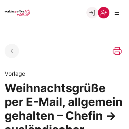
Skip
to
Go to landing page.
content
Willkommen
Registrierung
in
per
der
Kundennumme
working@office
Welt
Vorlage
Weihnachtsgrüße
per E-Mail, allgemein
gehalten – Chefin →