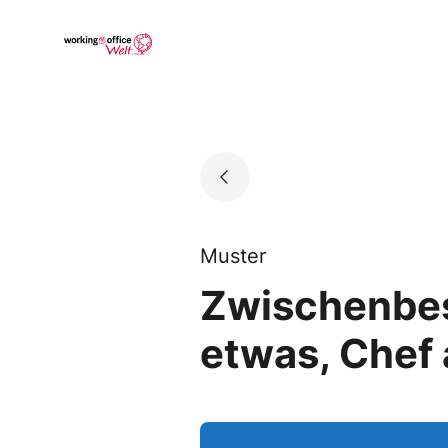
Skip
to
Go to landing page.
content
Muster
Zwischenbes
etwas, Chef 