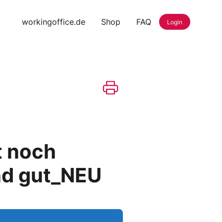
workingoffice.de
Shop
FAQ
Login
t noch
und gut_NEU