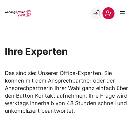
Skip
to
Go to landing page.
content
Willkommen
Registrierung
in
per
der
Kundennumme
working@office
Ihre Experten
Welt
Das sind sie: Unserer Office-Experten. Sie
können mit dem Ansprechpartner oder der
Ansprechpartnerin Ihrer Wahl ganz einfach über
den Button Kontakt aufnehmen. Ihre Frage wird
werktags innerhalb von 48 Stunden schnell und
unkompliziert beantwortet.