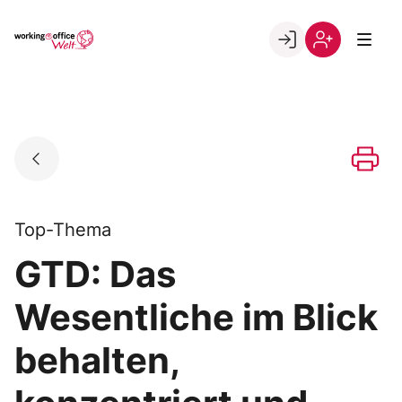
Skip
to
Go to landing page.
content
Willkommen
Registrierung
in
per
der
Kundennumme
working@office
Welt
Top-Thema
GTD: Das
Wesentliche im Blick
behalten,