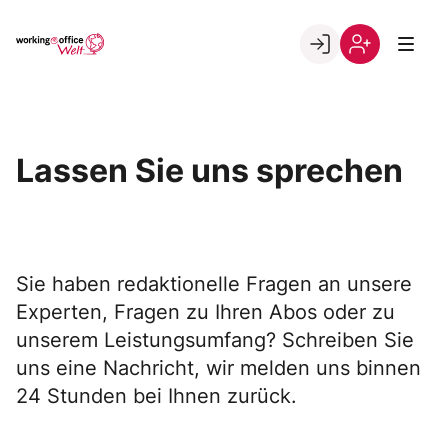
Skip
to
Go to landing page.
content
Willkommen
Registrierung
in
per
der
Kundennumme
working@office
Lassen Sie uns sprechen
Welt
Sie haben redaktionelle Fragen an unsere
Experten, Fragen zu Ihren Abos oder zu
unserem Leistungsumfang? Schreiben Sie
uns eine Nachricht, wir melden uns binnen
24 Stunden bei Ihnen zurück.