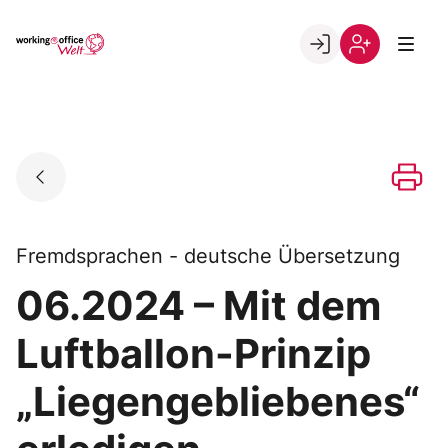
Skip
to
Go to landing page.
content
Willkommen
Registrierung
in
per
der
Kundennumme
working@office
Welt
Fremdsprachen - deutsche Übersetzung
06.2024 – Mit dem
Luftballon-Prinzip
„Liegengebliebenes“