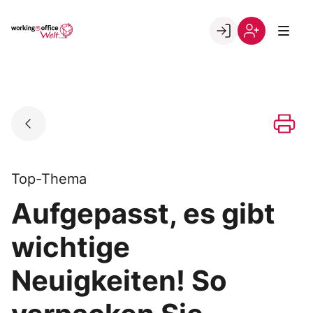
Skip
to
Go to landing page.
content
Willkommen
Registrierung
in
per
der
Kundennumme
working@office
Welt
Top-Thema
Aufgepasst, es gibt
wichtige
Neuigkeiten! So