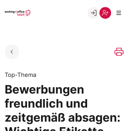
Skip
to
Go to landing page.
content
Willkommen
Registrierung
in
per
der
Kundennumme
working@office
Welt
Top-Thema
Bewerbungen
freundlich und
zeitgemäß absagen: