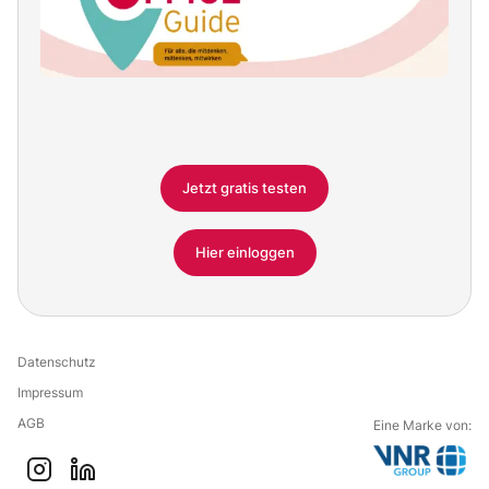
Jetzt gratis testen
Hier einloggen
Datenschutz
Impressum
AGB
Eine Marke von:
G