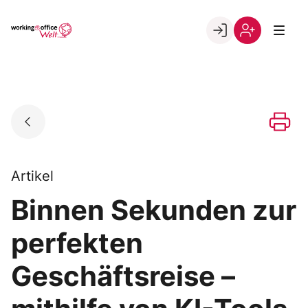
Skip
to
Go to landing page.
content
Willkommen
Registrierung
in
per
der
Kundennumme
working@office
Welt
Artikel
Binnen Sekunden zur
perfekten
Geschäftsreise –