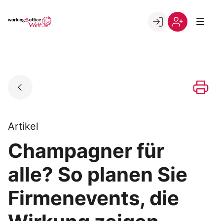
Skip
to
Go to landing page.
content
Willkommen
Registrierung
in
per
der
Kundennumme
working@office
Welt
Artikel
Champagner für
alle? So planen Sie
Firmenevents, die