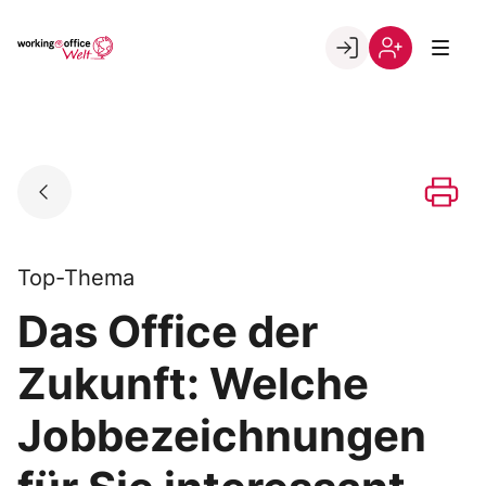
Skip
to
Go to landing page.
content
Willkommen
Registrierung
in
per
der
Kundennumme
working@office
Welt
Top-Thema
Das Office der
Zukunft: Welche
Jobbezeichnungen