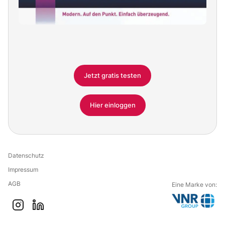
Jetzt gratis testen
Hier einloggen
Datenschutz
Impressum
AGB
Eine Marke von:
G
i
l