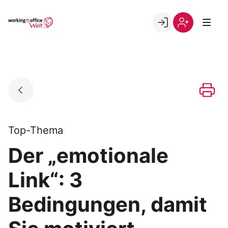
Skip
to
Go to landing page.
content
Willkommen
Registrierung
in
per
der
Kundennumme
working@office
Welt
Top-Thema
Der „emotionale
Link“: 3
Bedingungen, damit