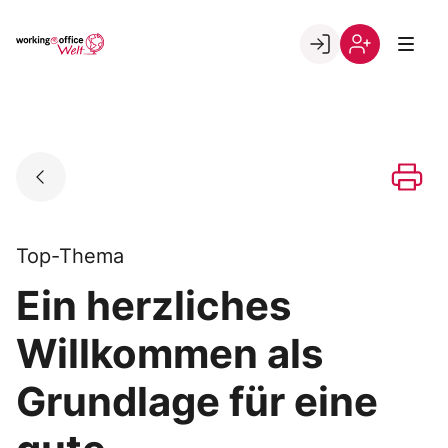
Skip
to
Go to landing page.
content
Willkommen
Registrierung
in
per
der
Kundennumme
working@office
Welt
Top-Thema
Ein herzliches
Willkommen als
Grundlage für eine