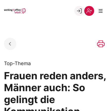
Skip
to
Go to landing page.
content
Willkommen
Registrierung
in
per
der
Kundennumme
working@office
Welt
Top-Thema
Frauen reden anders,
Männer auch: So
gelingt die