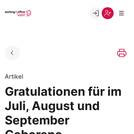
Skip
to
Go to landing page.
content
Willkommen
Registrierung
in
per
der
Kundennumme
working@office
Welt
Artikel
Gratulationen für im
Juli, August und
September