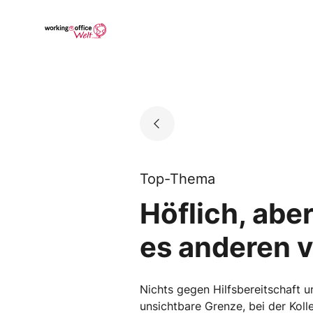
Skip
to
Go to landing page.
content
Top-Thema
Höflich, aber
es anderen vi
Nichts gegen Hilfsbereitschaft u
unsichtbare Grenze, bei der Kolle