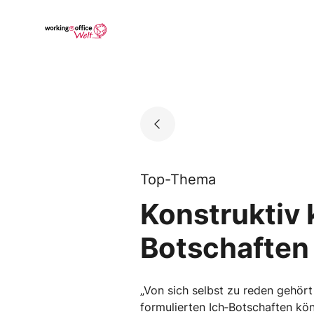
Skip
to
Go to landing page.
content
Top-Thema
Konstruktiv 
Botschaften 
„Von sich selbst zu reden gehört
formulierten Ich‐Botschaften kön