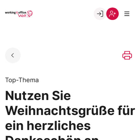
Skip
to
Go to landing page.
content
Willkommen
Registrierung
in
per
der
Kundennumme
working@office
Welt
Top-Thema
Nutzen Sie
Weihnachtsgrüße für
ein herzliches