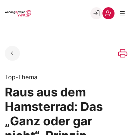
Skip
to
Go to landing page.
content
Willkommen
Registrierung
in
per
der
Kundennumme
working@office
Welt
Top-Thema
Raus aus dem
Hamsterrad: Das
„Ganz oder gar