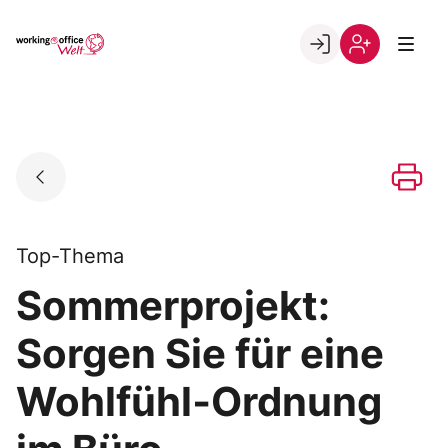
Skip
to
Go to landing page.
content
Willkommen
Registrierung
in
per
der
Kundennumme
working@office
Welt
Top-Thema
Sommerprojekt:
Sorgen Sie für eine
Wohlfühl‐Ordnung