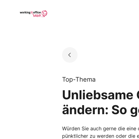
Skip
to
Go to landing page.
content
Top-Thema
Unliebsame G
ändern: So g
Würden Sie auch gerne die eine 
pünktlicher zu werden oder die e