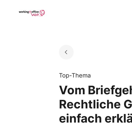
Skip
to
Go to landing page.
content
Top-Thema
Vom Briefge
Rechtliche 
einfach erklä