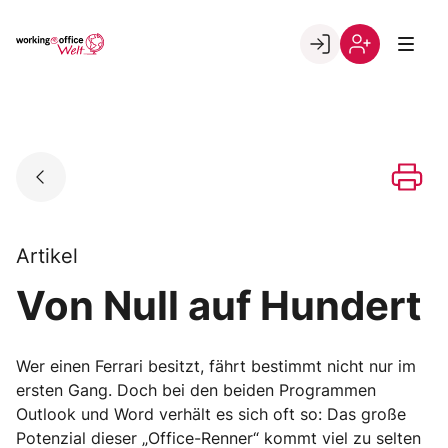
Skip
to
Go to landing page.
content
Willkommen
Registrierung
in
per
der
Kundennumme
working@office
Welt
Artikel
Von Null auf Hundert
Wer einen Ferrari besitzt, fährt bestimmt nicht nur im
ersten Gang. Doch bei den beiden Programmen
Outlook und Word verhält es sich oft so: Das große
Potenzial dieser „Office-Renner“ kommt viel zu selten